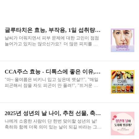
글루타치온 효능, 부작용, 1일 섭취량, 복용법 총정리
날씨가 더워지면서 피부 문제에 대한 고민이 점점
늘어가고 있지는 않으신가요? 더 많은 피지를 분
비하고, 강한 자외선으로 인해 피부가 피곤하고 탄
력을 잃어가는 것을 느끼고 계실 거예요. 여름철은
피부가 지치기 쉬운 계절이기 때문에 더 많은 관심
과 돌봄을 필요로 하는 시기입니다. 피부 내부의 수
CCA주스 효능 - 디톡스에 좋은 이유, 만드는 방법
분 유지와 콜라겐 생성을 촉진하여 탄력과 윤기를
되찾을 수 있도록 도와주고 피부톤을 균일하게 만
"아~ 올여름은 비키니 입고 싶은데 뱃살!!", "매일
드는데 도움이 되는 글루타티온에 대해 알아보겠
피곤해서 잠을 자도 피곤이 안 풀려!", "뜨거운 햇
습니다. 목차글루타티온이란?글루타치온 효능 효
빛에 피부가 늘어지고 있어!" 완전 내 얘 가잖아?라
과1일섭취량, 적정 용량글루타치온 부작용복용방
고 느끼시는 분들 계신가요? 하루를 일주일 같이,
법 - 필름형태의 글루타치온함께 보면 좋은 글 글
열심히 살아가지만 생활 밸런스는 무너지고 있습
루타치온이란? 얼굴에서 피부는 아름다움과 건강
니다. 스트레스를 주는 외부의 환경이 우리 몸속에
2025년 성년의 날 나이, 추천 선물, 축하 문구 총정리
을 반영하는 중요한 부분입니다. 피부는 우리의 첫
"독소"로 쌓이고 있기 때문이죠. 짜고 매운 음식,
인상을 결정짓는 주요 요소 중 하나이며, 얼굴..
잦은 음주, 정신적 스트레스, 오염된 공기들이 그
나에게 소중한 사람이 단 한번 맞이할 성년의 날!
누구보다 멋지게 살고 싶은 우리를 방해하고 있습
축하와 함께 더욱 의미 있는 날이 되길 바라는 그런
니다. 우리 몸속의 독소를 어떻게 배출시킬 수 있을
날! 여러분들은 이런 나의 소중한 사람들의 의미
까요? 항산화 효과가 뛰어난 식품들을 충분히 섭취
있는 날을 위해 어떻게 표현하고 계신가요? 좋은