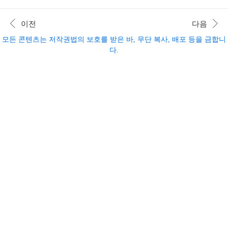
에서 NFT 예매 전용 페이지로 이동인터파크 NOL
국은 3년 만에 정권 교체를 이루게 됐습니다. 선거
티켓(실제 예매 진행)NFT 인증..
결과 및 주요 수치이재명 후보는 **최종 득표율 48.
이전
다음
8%**로 당선을 확정지었습니다. 방송 3사(KBS·M
BC·SBS) 출구조사에서는 51.7%의 득표율로, 2위
모든 콘텐츠는 저작권법의 보호를 받은 바, 무단 복사, 배포 등을 금합니
인 김문수 국민의힘 후보(39.3%)를 12.4%포인트
다.
차이로 앞섰습니다.**최종 투표율은 79.4%**로, 1
5대 대선 이후 가장 높은 수치를 기록했습니다. 이
재명 대통령 당선자 연설 바로가기 이재명 당선인
주요 이력출생: 1963년 12월 8일(만 61세)주요 경
력:성남시장(2010~20..