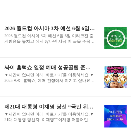
2026 월드컵 아시아 3차 예선 6월 6일 이라크전 중계방송 바로가기링크
2026 월드컵 아시아 3차 예선 6월 6일 이라크전 중
계방송을 놓치고 싶지 않다면 지금 이 글을 주목하
세요! 새벽 경기, 실시간 시청법, 해설진, 관전 포인
트까지 5분 만에 완벽 정리해드립니다. 아래 바로
가기 링크를 참고해주세요! 대한민국 VS. 이라크
중계방송 보러가기 쿠팡플레이 바로가기 KBS2 스
싸이 흠뻑쇼 일정 예매 성공꿀팁 준비물 바로가기 링크
포츠 중계 바로가기 스포티비 나우 바로가기 네이
버 스포츠 월드컵 페이지 바로가기 함께 보면 좋은
▼시간이 없다면 아래 '바로가기'를 이용하세요.▼
글싸이 흠뻑쇼 일정 예매 성공꿀팁 준비물 바로가
2025 싸이 흠뻑쇼, 예매 전쟁에서 이기고 싶나요?
기 링크 싸이 흠뻑쇼 일정 예매 성공꿀팁 준비물 바
이 글 하나면 일정, 예매 성공 꿀팁, 준비물까지 5
로가기 링크▼시간이 없다면 아래 '바로가기'를 이
분 만에 완벽 정리! 올해 여름, 후회 없는 추억을 남
용하세요.▼ 2025 싸이 흠뻑쇼, 예매 전쟁에서 이기
기세요! 예매를 할 수 있는 링크를 남겨드립니다!
고 싶나요? 이 글 하나면 일정, 예매 성공 꿀팁, 준
✅NFT 선예매 링크 안내soPSYety 공식 홈페이지
제21대 대통령 이재명 당선 “국민 위대한 결정에 경의”
비물까지 5분 만에 완벽 정리! 올해 여름, ..
(업비트 연동 및 NFT 인증)https://sopsyety.com→ 로
그인 후 마이페이지에서 업비트 계정 연동 및 NFT
▼시간이 없다면 아래 '바로가기'를 이용하세요.▼
인증, 선예매 응모 폼 작성업비트 NFT 마켓(PSYge
21대 대통령 당선자: 이재명**이재명 더불어민주
r NFT 구매 및 배너 안내)https://nft.upbit.com→ PS
당 후보가 2025년 6월 3일 실시된 제21대 대통령 선
Yger NFT 검색 및 구매, 선예매 기간 중 메인 배너
거에서 당선이 확정**되었습니다. 이로써 대한민