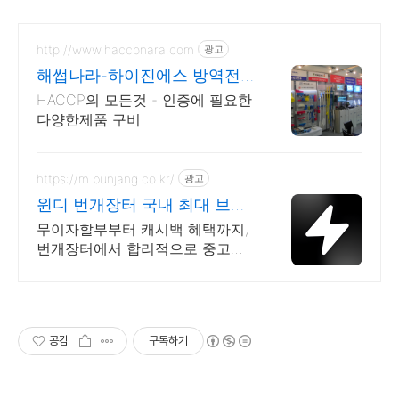
http://www.haccpnara.com
광고
해썹나라-하이진에스 방역전
문쇼핑몰
HACCP의 모든것 - 인증에 필요한
다양한제품 구비
https://m.bunjang.co.kr/
광고
윈디 번개장터 국내 최대 브랜
드 중고거래
무이자할부부터 캐시백 혜택까지,
번개장터에서 합리적으로 중고거
래 하세요 전국 각지에서 올라오는
전국구 최다 상품 매일 10만 개 이
상의 신규 상품 업로드
공감
구독하기