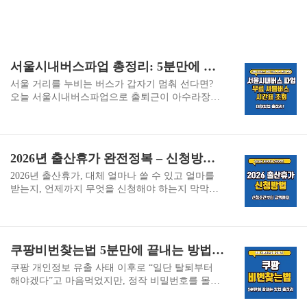
서울시내버스파업 총정리: 5분만에 상황 파악하고 대처법 알아보자
서울 거리를 누비는 버스가 갑자기 멈춰 선다면?
오늘 서울시내버스파업으로 출퇴근이 아수라장이
됐어요. 이 글 하나로 파업 일정, 노선 대체 교통,
실시간 업데이트까지 종결! 지금 읽고 당황하지 마
세요! 추천 링크 (새 탭에서 열림):서울교통정보시
스템 TOPIS - 실시간 버스/지하철 정보모바일 TOP
2026년 출산휴가 완전정복 – 신청방법·급여·지원제도 이 글로 종결
IS 앱 다운로드 - 출퇴근 필수 앱서울시 공식 홈페
이지 - 파업 공지 최신 뉴스서울시내버스파업 주요
2026년 출산휴가, 대체 얼마나 쓸 수 있고 얼마를
노선별 대체 교통 안내노선 번호영향 지역대체 지
받는지, 언제까지 무엇을 신청해야 하는지 막막하
하철택시 호출 팁예상 지연 시간강북05강북~종로1
셨다면 이 글만 끝까지 보면 ‘언제·얼마·어디서’까
호선/4호선카카오T 블랙30~45분401강남~잠실2호
지 한 번에 정리하실 수 있습니다.고용24 출산전후
선우버X 우선20~30분9701인천~서울역경의중앙선
휴가·육아휴직 안내 메인고용노동부 일생활균형 –
공항철도 연계45~60분6600여의도~영등포9호선지
임신·출산·육아기 지원고용노동부 FAQ – 출산전후
쿠팡비번찾는법 5분만에 끝내는 방법 총정리
역 택시 풀15~25분일반 전체시내 전역신분당선 추
휴가급여 및 육아휴직급여 받는 방법▼시간이 없
가대중교통 ..
다면 아래 '바로가기'를 이용하세요.▼2026년 출산
쿠팡 개인정보 유출 사태 이후로 “일단 탈퇴부터
휴가 핵심 내용 한눈에 보기구분내용출산휴가 기
해야겠다”고 마음먹었지만, 정작 비밀번호를 몰라
간단태아 기본 90일, 미숙아 100일, 다태아 최대 12
첫 화면에서 막히는 분들이 정말 많습니다. 쿠팡비
0일급여 상한액2026년부터 월 220만 원 상한(예고
번찾는법을 미리 알아 두면 잊어버린 비밀번호도